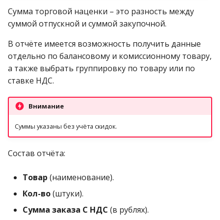
Реестр документов
операции»
2023)
Сумма торговой наценки – это разность между
Работа с остатками
суммой отпускной и суммой закупочной.
Реестр документов
Модуль «Торговые
розничного склада
технологии»
Работа со сроками
В отчёте имеется возможность получить данные
годности
отдельно по балансовому и комиссионному товару,
Реестр приходов от
а также выбрать группировку по товару или по
поставщика
Работа с фасовкой
ставке НДС.
товара
Реестр розничных цен
Внимание
Справочники
Справка о погрешности к
Суммы указаны без учёта скидок.
ТО
Услуги
Состав отчёта:
Статотчёт по группам
Учет кассовых операций
товара (Генератор)
Товар
(наименование).
Экспорт-импорт
Кол-во
(штуки).
Формы 7-МЗ, 11-МЗ
данных
Сумма заказа С НДС
(в рублях).