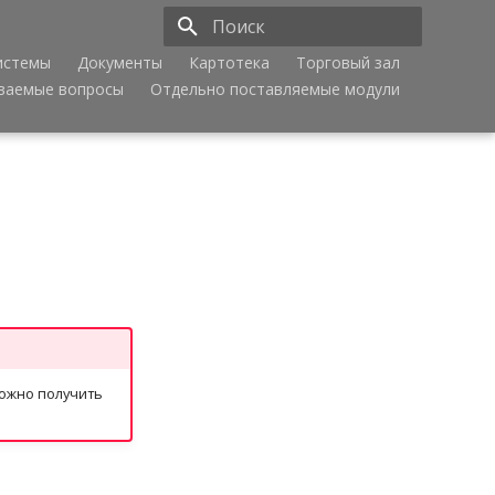
истемы
Документы
Картотека
Торговый зал
Инициализация поиска
аваемые вопросы
Отдельно поставляемые модули
можно получить