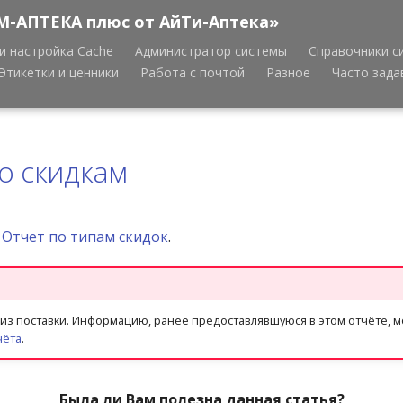
М-АПТЕКА плюс от АйТи-Аптека»
и настройка Cache
Администратор системы
Справочники с
Этикетки и ценники
Работа с почтой
Разное
Часто зад
о скидкам
н
Отчет по типам скидок
.
из поставки. Информацию, ранее предоставлявшуюся в этом отчёте, 
чёта
.
Была ли Вам полезна данная статья?