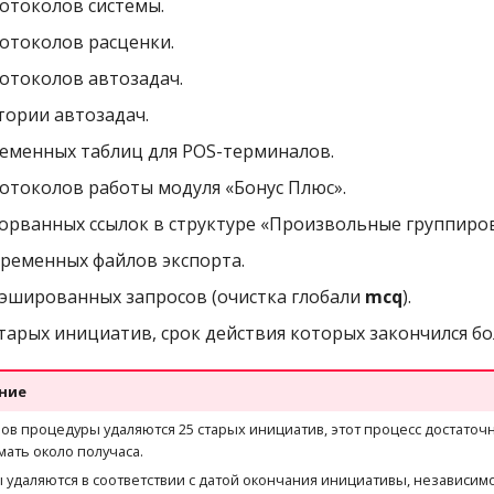
отоколов системы.
отоколов расценки.
отоколов автозадач.
тории автозадач.
еменных таблиц для POS-терминалов.
отоколов работы модуля «Бонус Плюс».
орванных ссылок в структуре «Произвольные группиров
ременных файлов экспорта.
эшированных запросов (очистка глобали
mcq
).
тарых инициатив, срок действия которых закончился бол
ние
ов процедуры удаляются 25 старых инициатив, этот процесс достаточ
ать около получаса.
удаляются в соответствии с датой окончания инициативы, независимо 