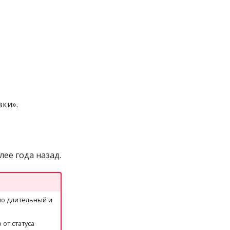
ки».
ее года назад.
но длительный и
от статуса