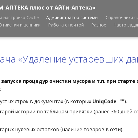
М-АПТЕКА плюс от АйТи-Аптека»
и настройка Cache
Администратор системы
Справочники с
Этикетки и ценники
Работа с почтой
Разное
Часто зад
ача «Удаление устаревших д
апуска процедур очистки мусора и т.п. при старте
:
устых строк в документах (в которых
UniqCode=""
).
тарой истории по таблицам привязки (ранее 360 дней о
тарых нулевых остатков (наличие товаров в сети).