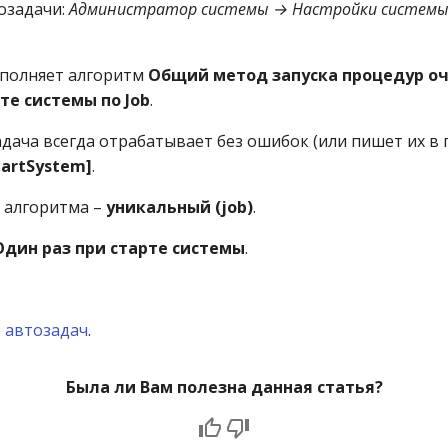
озадачи:
Администратор системы → Настройки системы
ыполняет алгоритм
Общий метод запуска процедур оч
рте системы по Job
.
адача всегда отрабатывает без ошибок (или пишет их в
tartSystem]
.
а алгоритма –
уникальный (job)
.
Один раз при старте системы
.
 автозадач
.
Была ли Вам полезна данная статья?