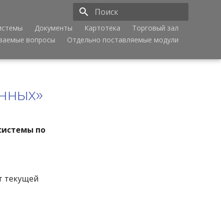
истемы
Документы
Картотека
Торговый зал
Инициализация поиска
аваемые вопросы
Отдельно поставляемые модули
анных»
 системы по
т текущей