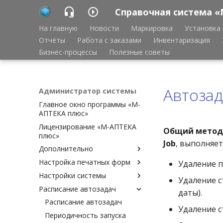
Справочная система «
На главную
Новости
Маркировка
Установка 
Отчёты
Работа с заказами
Инвентаризация
Бизнес-процессы
Полезные советы
Автозад
Администратор системы
Главное окно программы «М-
АПТЕКА плюс»
Лицензирование «М-АПТЕКА
Общий метод з
плюс»
Job
, выполняет
Дополнительно
Настройка печатных форм
Аварийное восстановление
Удаление п
базы данных Cache
Настройки системы
Настройка печатных форм
Удаление с
Ведение копии удалённой
Расписание автозадач
Шаблоны печатных форм
Доверительный вход в
даты).
базы данных
(описание)
программу
Расписание автозадач
Удаление старых данных
Удаление с
Шаблоны печатных форм
Доступные документы
Периодичность запуска
Экспорт, импорт
(привязка)