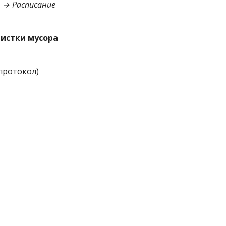
 → Расписание
истки мусора
 протокол)