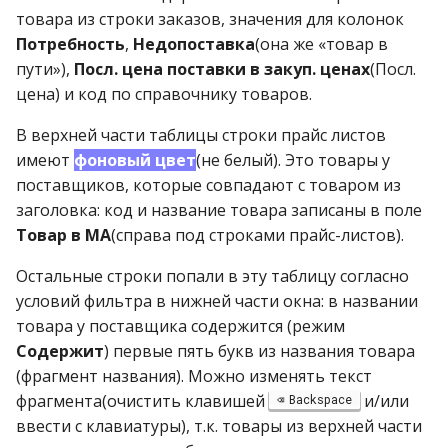
товара из строки заказов, значения для колонок
Потребность
,
Недопоставка
(она же «товар в
пути»),
Посл. цена поставки в закуп. ценах
(Посл.
цена) и код по справочнику товаров.
В верхней части таблицы строки прайс листов
имеют
фоновый цвет
(не белый). Это товары у
поставщиков, которые совпадают с товаром из
заголовка: код и название товара записаны в поле
Товар в МА
(справа под строками прайс-листов).
Остальные строки попали в эту таблицу согласно
условий фильтра в нижней части окна: в названии
товара у поставщика содержится (режим
Содержит
) первые пять букв из названия товара
(фрагмент названия). Можно изменять текст
фрагмента(очистить клавишей
и/или
Backspace
ввести с клавиатуры), т.к. товары из верхней части