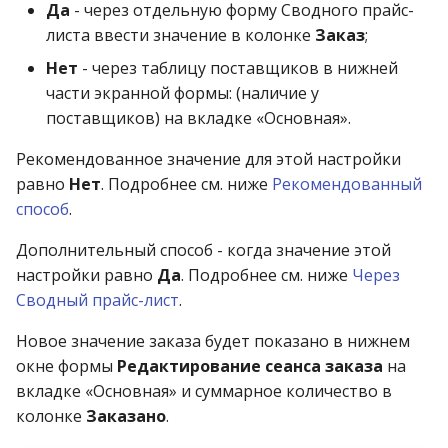
операции»
Реестр документов
Да
- через отдельную форму Сводного прайс-
2023)
листа ввести значение в колонке
Заказ
;
Работа с остатками
Модуль «Торговые
Реестр документов
Нет
- через таблицу поставщиков в нижней
технологии»
розничного склада
Работа со сроками
части экранной формы: (наличие у
годности
поставщиков) на вкладке «Основная».
Реестр приходов от
поставщика
Работа с фасовкой
Рекомендованное значение для этой настройки
товара
равно
Нет
. Подробнее см. ниже
Рекомендованный
Реестр розничных цен
способ
.
Справочники
Дополнительный способ - когда значение этой
Справка о погрешности
настройки равно
Да
. Подробнее см. ниже
Через
ТО
Услуги
Сводный прайс-лист
.
Статотчёт по группам
Учет кассовых операций
Новое значение заказа будет показано в нижнем
товара (Генератор)
окне формы
Редактирование сеанса заказа
на
Экспорт-импорт
вкладке «Основная» и суммарное количество в
Формы 7-МЗ, 11-МЗ
данных
колонке
Заказано
.