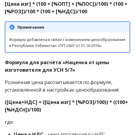
[Цена изг] * (100 + [%OПT] + [%ПОС])/100) * (100 +
[%РОЗ])/100 * (100 + [%НДС])/100
Примечание
Формула добавлена в связи с изменением ценообразования
в Республике Узбекистан «ПП-2647 от 31.10.2016».
Формула для расчёта «Наценка от цены
изготовителя для УСН 5/7»
Розничная цена рассчитывается по формуле,
установленной в настройках ценообразования:
([Цена+НДС] + ([Цена изг] * [%РОЗ]/100)) * ((100+
[%НДСп])/100)
где:
Цена + НДС
- цена поставщика с НДС;