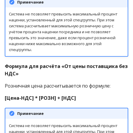
Примечание
операции»
Реестр документов
2023)
Работа с остатками
Система не позволяет превысить максимальный процент
Модуль «Торговые
Реестр документов
наценки, установленный для этой спецгруппы. При этом
технологии»
розничного склада
Работа со сроками
система рассчитывает максимальную розничную цену с
учётом процента наценки посредника и не позволяет
годности
превысить это значение, даже если процент розничной
Реестр приходов от
наценки ниже максимально возможного для этой
поставщика
Работа с фасовкой
спецгруппы.
товара
Реестр розничных цен
Формула для расчёта «От цены поставщика без
Справочники
НДС»
Справка о погрешности
ТО
Услуги
Розничная цена рассчитывается по формуле:
Статотчёт по группам
[Цена-НДС] * [РОЗН] + [НДС]
Учет кассовых операций
товара (Генератор)
Экспорт-импорт
Примечание
Формы 7-МЗ, 11-МЗ
данных
Система не позволяет превысить максимальный процент
наценки, установленный для этой спецгруппы. При этом