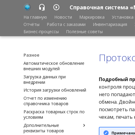
Справочная система «
На главную
Новости
Маркировка
Установка 
Отчёты
Работа с заказами
Инвентаризация
Бизнес-процессы
Полезные советы
Протоко
Разное
Автоматическое обновление
внешних модулей
Зaгpyзкa дaнныx пpи
Подробный пр
внeдpeнии
контроля проц
История загрузки обновлений
него попадают
Отчет по изменению
обмена. Двойн
справочника товаров
посмотреть па
Раскраска товарных строк по
чекам, печать
условиям
Дополнительные
реквизиты товаров
Примечан