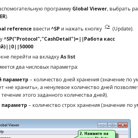
 вспомогательную программу
Global Viewer
, выбрать р
ER
).
bal reference
ввести
^SP
и нажать кнопку
(Update).
ку
^SP("Protocol","CashDetail")=||Работа касс
й)||0||50000
кне перейти на вкладку
As list
меется два числовых параметра:
й параметр
– количество дней хранения (значение по 
ет «не хранить», а ненулевое количество дней позволяе
 течение этого заданного количества дней).
 параметр
– количество строк хранения (значение по 