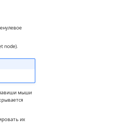
ненулевое
t node).
клавиши мыши
ткрывается
ировать их