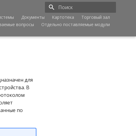
истемы
Документы
Картотека
Торговый зал
Инициализация поиска
аваемые вопросы
Отдельно поставляемые модули
дназначен для
тройства. В
ротоколом
оляет
данные по