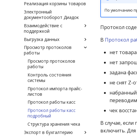
Реализация корзины товаров
Общая информация по
работе с реквизитами
По умолчанию п
Электронный
товаров
документооборот Диадок
Настройка правил по
Взаимодействие с
Протокол соде
реквизитам товаров
поддержкой
Выгрузка данных
Правила обращения в
В
Протокол ра
Службу Обслуживания
Просмотр протоколов
Департамент по тарифам
Клиентов
нет товара
работы
Выгрузка данных в файл
Способы передачи
Просмотр протоколов
нет запрош
Выгрузка данных для
сообщений в поддержку
работы
Интернет-аптеки
задана фас
Форматы для поставщиков
Контроль состояния
Выгрузка данных для
Регистрация задач через
системы
не снят Z-о
справочной службы
мобильный телефон и
Протокол импорта прайс-
Выгрузка данных для
загрузка мультимедии на
набранный 
листов
Федеральной
портал
переводимо
Фармацевтической
Протокол работы касс
Предоставить доступ к
Справочной Службы
чек восста
Протокол работы касс
компьютеру поддержке
Выгрузка товародвижения
подробный
для ПроАптека
В случае, есл
Структура хранения чека
Дополнительный способ
включить. Для
Экспорт в бухгалтерию
выгрузки данных