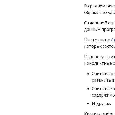
В среднем окне
обрамлено «д
Отдельной стр
данным програ
На странице
С
которых состо
Используя эту
конфликтные с
Считывание
сравнить в
Считываетс
содержимое
И другие.
Краткая инфор