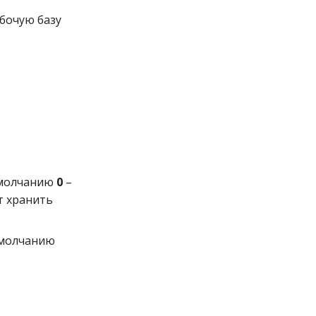
абочую базу
умолчанию
0
–
т хранить
умолчанию