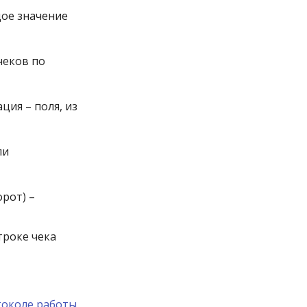
дое значение
чеков по
ия – поля, из
ли
рот) –
троке чека
околе работы