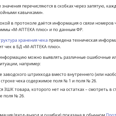
 значения перечисляются в скобках через запятую, каж
войными кавычками».
окой в протоколе даётся информация о связи номеров 
ммы «М-АПТЕКА плюс» и по данным ФР.
труктура хранения чека
приведена техническая информац
ит чек в БД «М-АПТЕКА плюс».
 информацию можно выявлять различные ошибочные и
итуации, например:
 заводского штрихкода вместо внутреннего (или наобо
 строке чека содержимое поля № 1 и поля № 26.
я ЗШК товара, которого нет на остатках – смотреть в с
 поля № 26.
мация (вход-выход и ошибки) показана в обычном
Прот