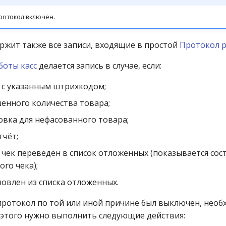
ротокол включён.
ржит также все записи, входящие в простой
Протокол р
боты касс
делается запись в случае, если:
 с указанным штрихкодом;
енного количества товара;
овка для нефасованного товара;
тчёт;
чек переведён в список отложенных (показывается сос
го чека);
новлен из списка отложенных.
и протокол по той или иной причине был выключен, необ
 этого нужно выполнить следующие действия: