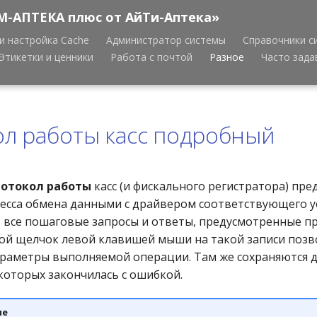
М-АПТЕКА плюс от АйТи-Аптека»
и настройка Cache
Администратор системы
Справочники с
Этикетки и ценники
Работа с почтой
Разное
Часто зад
л работы касс подробный
отокол работы
касс (и фискального регистратора) пре
есса обмена данными с драйвером соответствующего ус
 все пошаговые запросы и ответы, предусмотренные п
ой щелчок левой клавишей мыши на такой записи позв
раметры выполняемой операции. Там же сохраняются 
 которых закончилась с ошибкой.
ие