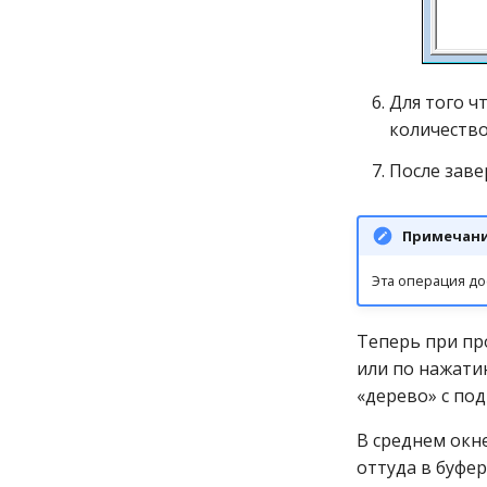
Для того ч
количество
После заве
Примечан
Эта операция до
Теперь при пр
или по нажат
«дерево» с по
В среднем окн
оттуда в буфе