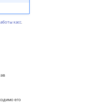
аботы касс
.
тав
ходимо его