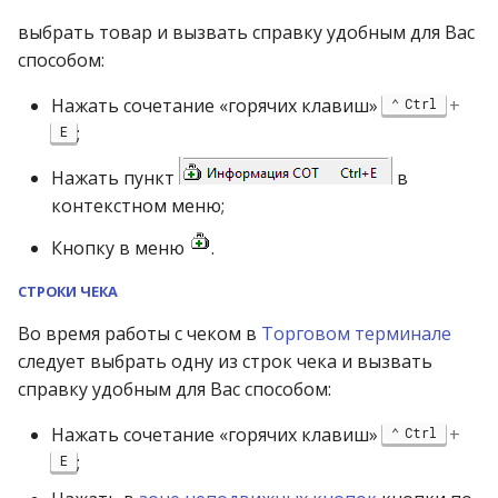
операции»
Реестр документов
2023)
выбрать товар и вызвать справку удобным для Вас
способом:
Модуль «Торговые
Реестр документов
технологии»
розничного склада
Нажать сочетание «горячих клавиш»
+
Ctrl
;
E
Реестр приходов от
поставщика
Нажать пункт
в
контекстном меню;
Реестр розничных цен
Кнопку в меню
.
Справка о погрешности
СТРОКИ ЧЕКА
ТО
Во время работы с чеком в
Торговом терминале
следует выбрать одну из строк чека и вызвать
Статотчёт по группам
справку удобным для Вас способом:
товара (Генератор)
Нажать сочетание «горячих клавиш»
+
Ctrl
Формы 7-МЗ, 11-МЗ
;
E