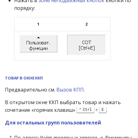
Нажать в
зоне неподвижных кнопок
кнопки по
порядку:
1
2
ТОВАР В ОКНЕ ККП
Предварительно см.
Вызов КПП
.
В открытом окне ККП выбрать товар и нажать
сочетание «горячих клавиш»
+
.
Ctrl
E
Для остальных групп пользователей
По адресу
Учёт товарных запасов → Документы