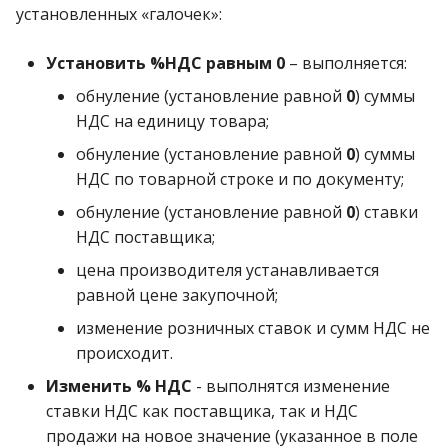
операции»
Реестр документов
установленных «галочек»:
2023)
Работа с остатками
Модуль «Торговые
Реестр документов
Установить %НДС равным 0
– выполняется:
технологии»
розничного склада
Работа со сроками
обнуление (установление равной
0
) суммы
годности
НДС на единицу товара;
Реестр приходов от
обнуление (установление равной
0
) суммы
поставщика
Работа с фасовкой
НДС по товарной строке и по документу;
товара
Реестр розничных цен
обнуление (установление равной
0
) ставки
Справочники
НДС поставщика;
Справка о погрешности
цена производителя устанавливается
ТО
Услуги
равной цене закупочной;
Статотчёт по группам
изменение розничных ставок и сумм НДС не
Учет кассовых операций
товара (Генератор)
происходит.
Экспорт-импорт
Изменить % НДС
- выполнятся изменение
Формы 7-МЗ, 11-МЗ
данных
ставки НДС как поставщика, так и НДС
продажи на новое значение (указанное в поле