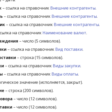
к
– ссылка на справочник
Внешние контрагенты
.
ль
– ссылка на справочник
Внешние контрагенты
.
ик
– ссылка на справочник
Внешние контрагенты
.
ссылка на справочник
Наименование валют
.
раждения
– число (5 символов).
вки
– ссылка на справочник
Вид поставки
.
оставки
– строка (15 символов).
ки
– ссылка на справочник
Виды закупки
.
ты
– ссылка на справочник
Виды оплаты
.
огическое значение (исполняется, закрыт).
ие
– строка (200 символов).
овора
– число (12 символов).
тавки
– число (12 символов).