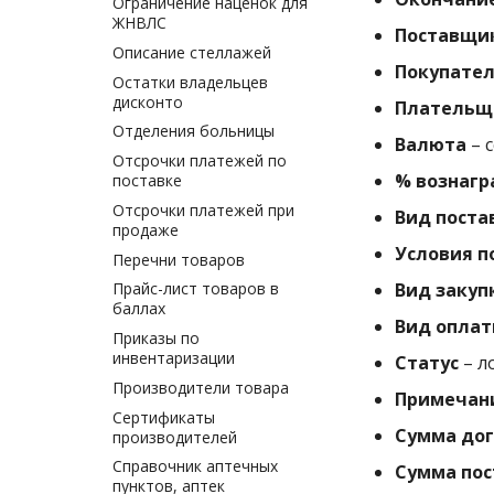
Ограничение наценок для
ЖНВЛС
Поставщи
Описание стеллажей
Покупате
Остатки владельцев
дисконто
Плательщ
Отделения больницы
Валюта
– 
Отсрочки платежей по
% вознаг
поставке
Отсрочки платежей при
Вид поста
продаже
Условия п
Перечни товаров
Прайс-лист товаров в
Вид закуп
баллах
Вид опла
Приказы по
инвентаризации
Статус
– л
Производители товара
Примечан
Сертификаты
Сумма дог
производителей
Справочник аптечных
Сумма пос
пунктов, аптек