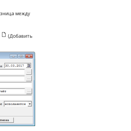
азница между
у
(Добавить