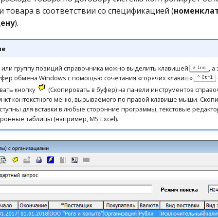
и товара в соответствии со спецификацией (
номенклат
цену
).
ие
или группу позиций справочника можно выделить клавишей
, а
Ins
буфер обмена Windows с помощью сочетания «горячих клавиш»
Ctrl
вать кнопку
(Скопировать в буфер) на панели инструментов справоч
нкт контекстного меню, вызываемого по правой клавише мыши. Скоп
ступны для вставки в любые сторонние программы, текстовые редакто
тронные таблицы (например, MS Excel).