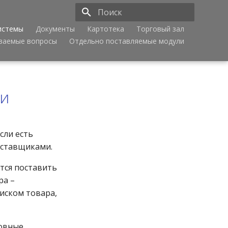
истемы
Документы
Картотека
Торговый зал
Инициализация поиска
аваемые вопросы
Отдельно поставляемые модули
ми
сли есть
оставщиками.
тся поставить
ра –
иском товара,
новные