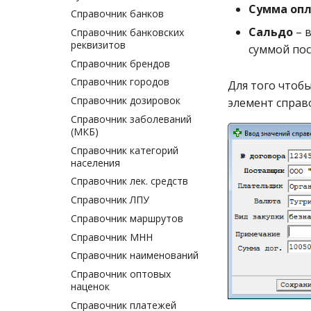
Сумма оп
Справочник банков
Сальдо
– 
Справочник банковских
реквизитов
суммой пос
Справочник брендов
Справочник городов
Для того чтоб
Справочник дозировок
элемент справ
Справочник заболеваний
(МКБ)
Справочник категорий
населения
Справочник лек. средств
Справочник ЛПУ
Справочник маршрутов
Справочник МНН
Справочник наименований
Справочник оптовых
наценок
Справочник платежей