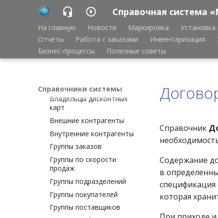
_Дополнительные
Справочная система «
настройки заказов по
поставщикам
На главную
Новости
Маркировка
Установка 
Вид поставки
Отчёты
Работа с заказами
Инвентаризация
Виды деятельности
Бизнес-процессы
Полезные советы
Виды закупки
Виды оплаты
Виды списаний
Договор
Справочники системы
Владельцы дисконтных
карт
Внешние контрагенты
Справочник
До
Внутренние контрагенты
необходимость
Группы заказов
Группы по скорости
Содержание до
продаж
в определенны
Группы подразделений
спецификация 
Группы покупателей
которая хранит
Группы поставщиков
При приходе и