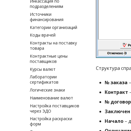
Инкассация по
подразделениям
Источники
финансирования
Категории организаций
Коды врачей
Контракты на поставку
товара
Контрактные цены
поставщиков
Структура спр
Курсы валют
Лаборатории
сертификатов
№ заказа
–
Логические знаки
Контракт
–
Наименование валют
№ договор
Настройка поставщиков
через ЭДО
Заключен
Настройка раскраски
Начало
– д
форм
Окончани