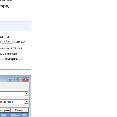
уру,
 затем
+
. Или же
Ins
ника, а также
ированные
ры (например,