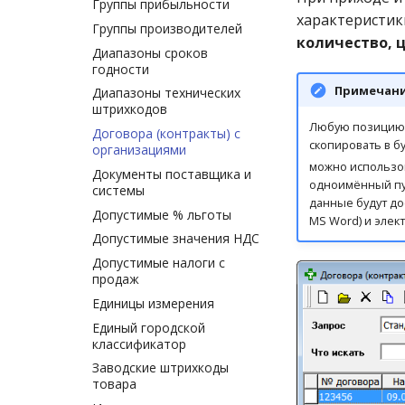
Группы прибыльности
характеристик
Группы производителей
количество, 
Диапазоны сроков
годности
Примечан
Диапазоны технических
штрихкодов
Любую позицию 
Договора (контракты) с
скопировать в 
организациями
можно использо
Документы поставщика и
одноимённый пу
системы
данные будут до
Допустимые % льготы
MS Word) и элек
Допустимые значения НДС
Допустимые налоги с
продаж
Единицы измерения
Единый городской
классификатор
Заводские штрихкоды
товара