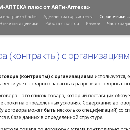
М-АПТЕКА плюс от АйТи-Аптека»
и настройка Cache
Администратор системы
Справочники с
Этикетки и ценники
Работа с почтой
Разное
Часто зад
а (контракты) с организация
говора (контракты) с организациями
используется, е
 вести учёт товарных запасов в разрезе договоров с п
говора – это список товара, который поставщик обязуе
е сроки на определенных условиях. Содержание догово
(у договора может быть несколько спецификаций) со сп
ся в базе данных в определенной структуре.
 расходе товара по договору система контролирует ос