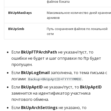
файлов бэкапа
BkUpMaxDays
Максимальное количество дней хранен
архивов
BkUpSmb
Путь сохранения файлов по локальной
сети
Если
BkUpFTPArchPath
не указан/пуст, то
ошибки не будет и шаг отправки по ftp будет
пропущен.
Если
BkUpLogEmail
заполнена, то тема письма с
логами:
.
Backup+BkUpAptID+FYYYYMMDD
Если
BkUpAptID
не указан/пуст, то
BkUpAptID
заменится на идентификатор участника
почтового обмена.
Если
BkUpArchSettings
не указано, то