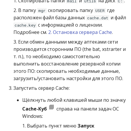
1. Скопировать папки
и
на диск
.
mail
utils
C:
2. В папку
скопировать папку
где
mgr
USER
расположен файл базы данных
и файл
cache.dat
с информацией о лицензии.
cache.key
Подробнее см.
2. Остановка сервера Cache
.
3. Если обмен данными между аптеками сети
производится сторонним ПО (the bat, xstrarter и
т. п.), то необходимо самостоятельно
выполнить восстановление резервной копии
этого ПО: скопировать необходимые данные,
загрузить/установить настройки для этого ПО.
Запустить сервер Cache:
Щёлкнуть любой клавишей мыши по значку
Cache-Куб
справа на панели задач ОС
Windows:
1. Выбрать пункт меню
Запуск