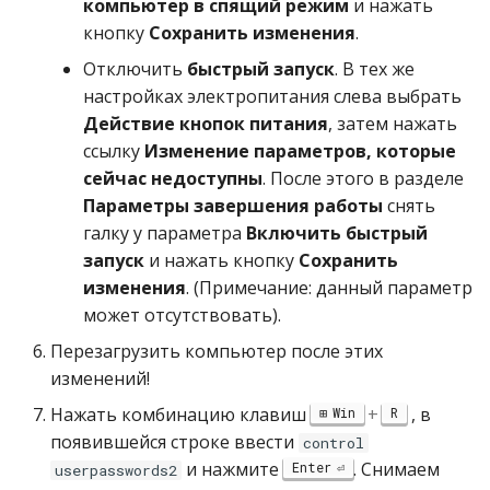
компьютер в спящий режим
и нажать
кнопку
Сохранить изменения
.
Отключить
быстрый запуск
. В тех же
настройках электропитания слева выбрать
Действие кнопок питания
, затем нажать
ссылку
Изменение параметров, которые
сейчас недоступны
. После этого в разделе
Параметры завершения работы
снять
галку у параметра
Включить быстрый
запуск
и нажать кнопку
Сохранить
изменения
. (Примечание: данный параметр
может отсутствовать).
Перезагрузить компьютер после этих
изменений!
Нажать комбинацию клавиш
+
, в
Win
R
появившейся строке ввести
control
и нажмите
. Снимаем
Enter
userpasswords2