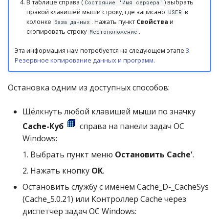
В таблице справа (
) выбрать
Состояние 'Имя сервера'
правой клавишей мыши строку, где записано
в
USER
колонке
. Нажать пункт
Свойства
и
База данных
скопировать строку
.
Местоположение
Эта информация нам потребуется на следующем этапе
3.
Резервное копирование данных и программ
.
Остановка одним из доступных способов:
Щёлкнуть любой клавишей мыши по значку
Cache-Куб
справа на панели задач ОС
Windows:
1. Выбрать пункт меню
Остановить Cache'
.
2. Нажать кнопку
ОК
.
Остановить службу с именем Cache_D-_CacheSys
(Cache_5.0.21) или Контроллер Cache через
диспетчер задач ОС Windows: