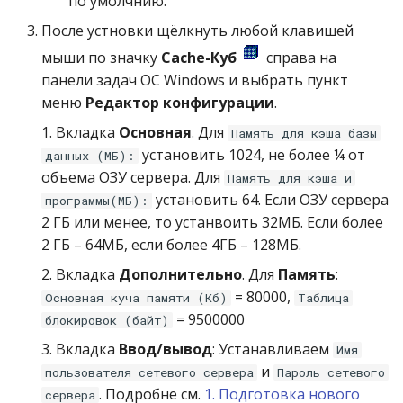
по умолчнию.
После устновки щёлкнуть любой клавишей
мыши по значку
Cache-Куб
справа на
панели задач ОС Windows и выбрать пункт
меню
Редактор конфигурации
.
1. Вкладка
Основная
. Для
Память для кэша базы
установить 1024, не более ¼ от
данных (МБ):
объема ОЗУ сервера. Для
Память для кэша и
установить 64. Если ОЗУ сервера
программы(МБ):
2 ГБ или менее, то устанвоить 32МБ. Если более
2 ГБ – 64МБ, если более 4ГБ – 128МБ.
2. Вкладка
Дополнительно
. Для
Память
:
= 80000,
Основная куча памяти (Кб)
Таблица
= 9500000
блокировок (байт)
3. Вкладка
Ввод/вывод
: Устанавливаем
Имя
и
пользователя сетевого сервера
Пароль сетевого
. Подробне см.
1. Подготовка нового
сервера