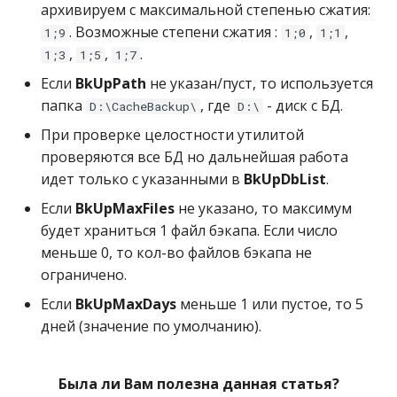
архивируем с максимальной степенью сжатия:
. Возможные степени сжатия :
,
,
1;9
1;0
1;1
,
,
.
1;3
1;5
1;7
Если
BkUpPath
не указан/пуст, то используется
папка
, где
- диск с БД.
D:\CacheBackup\
D:\
При проверке целостности утилитой
проверяются все БД но дальнейшая работа
идет только с указанными в
BkUpDbList
.
Если
BkUpMaxFiles
не указано, то максимум
будет храниться 1 файл бэкапа. Если число
меньше 0, то кол-во файлов бэкапа не
ограничено.
Если
BkUpMaxDays
меньше 1 или пустое, то 5
дней (значение по умолчанию).
Была ли Вам полезна данная статья?