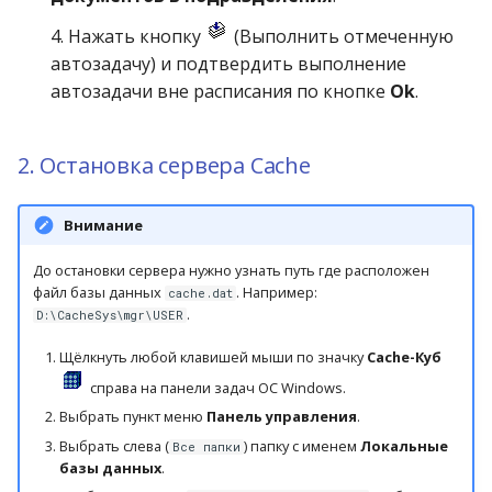
операции»
Реестр документов
2023)
4. Нажать кнопку
(Выполнить отмеченную
Работа с остатками
автозадачу) и подтвердить выполнение
Модуль «Торговые
Реестр документов
автозадачи вне расписания по кнопке
Ok
.
технологии»
розничного склада
Работа со сроками
годности
Реестр приходов от
2. Остановка сервера Cache
поставщика
Работа с фасовкой
товара
Реестр розничных цен
Внимание
Справочники
До остановки сервера нужно узнать путь где расположен
Справка о погрешности
файл базы данных
. Например:
cache.dat
ТО
Услуги
.
D:\CacheSys\mgr\USER
Статотчёт по группам
Щёлкнуть любой клавишей мыши по значку
Cache-Куб
Учет кассовых операций
товара (Генератор)
справа на панели задач ОС Windows.
Экспорт-импорт
Выбрать пункт меню
Панель управления
.
Формы 7-МЗ, 11-МЗ
данных
Выбрать слева (
) папку с именем
Локальные
Все папки
базы данных
.