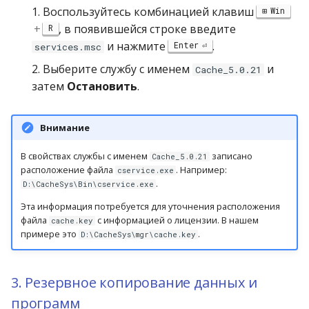
1. Воспользуйтесь комбинацией клавиш
Win
+
, в появившейся строке введите
R
и нажмите
.
Enter
services.msc
2. Выберите службу с именем
и
Cache_5.0.21
затем
Остановить
.
Внимание
В свойствах службы с именем
записано
Cache_5.0.21
расположение файла
. Например:
cservice.exe
.
D:\CacheSys\Bin\cservice.exe
Эта информация потребуется для уточнения расположения
файла
с информацией о лицензии. В нашем
cache.key
примере это
.
D:\CacheSys\mgr\cache.key
3. Резервное копирование данных и
программ