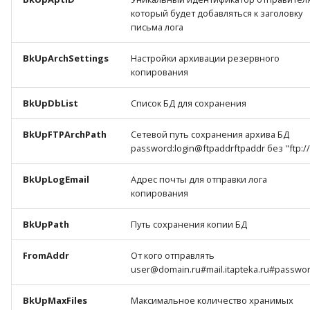
который будет добавляться к заголовку
письма лога
BkUpArchSettings
Настройки архивации резервного
копирования
BkUpDbList
Список БД для сохранения
BkUpFTPArchPath
Сетевой путь сохранения архива БД
password:login@ftpaddrftpaddr без "ftp://
BkUpLogEmail
Адрес почты для отправки лога
копирования
BkUpPath
Путь сохранения копии БД
FromAddr
От кого отправлять
user@domain.ru#mail.itapteka.ru#passwo
BkUpMaxFiles
Максимальное количество хранимых