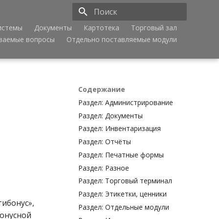
истемы
Документы
Картотека
Торговый зал
Инициализация поиска
аваемые вопросы
Отдельно поставляемые модули
Содержание
Раздел: Администрирование
Раздел: Документы
Раздел: Инвентаризация
Раздел: Отчёты
Раздел: Печатные формы
Раздел: Разное
Раздел: Торговый терминал
Раздел: Этикетки, ценники
тибонус»,
Раздел: Отдельные модули
бонусной