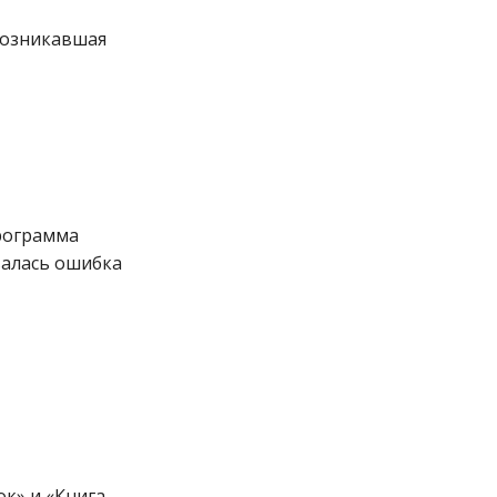
возникавшая
рограмма
валась ошибка
ок» и «Книга