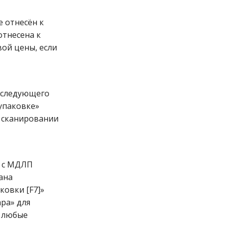
е отнесён к
отнесена к
ой цены, если
 следующего
упаковке»
м сканировании
е с МДЛП
ана
ковки [F7]»
ра» для
а любые