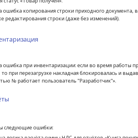
я статус «Товар получен».
а ошибка копирования строки приходного документа, 
е редактирования строки (даже без изменений).
вентаризация
 ошибка при инвентаризации: если во время работы п
, то при перезагрузке накладная блокировалась и выда
тью № работает пользователь "Разработчик"».
ёты
ы следующие ошибки:
на логика расчёта суммы НДС для отчётов «Книга покуп