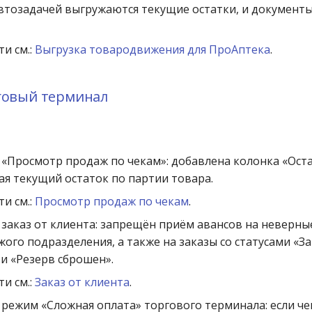
втозадачей выгружаются текущие остатки, и документы
и см.:
Выгрузка товародвижения для ПроАптека
.
рговый терминал
«Просмотр продаж по чекам»: добавлена колонка «Оста
 текущий остаток по партии товара.
и см.:
Просмотр продаж по чекам
.
заказ от клиента: запрещён приём авансов на неверные
ужого подразделения, а также на заказы со статусами «З
и «Резерв сброшен».
и см.:
Заказ от клиента
.
режим «Сложная оплата» торгового терминала: если че