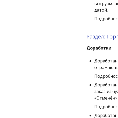
выгрузке а
датой.
Подробност
Раздел: То
Доработки
Доработан 
отражающая
Подробност
Доработан 
заказ из ч
«Отменён» 
Подробност
Доработан 