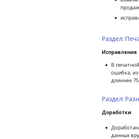
продаж
исправ
Раздел: Пе
Исправления
В печатной
ошибка, из
длиннее 75
Раздел: Раз
Доработки
Доработана
данных вру