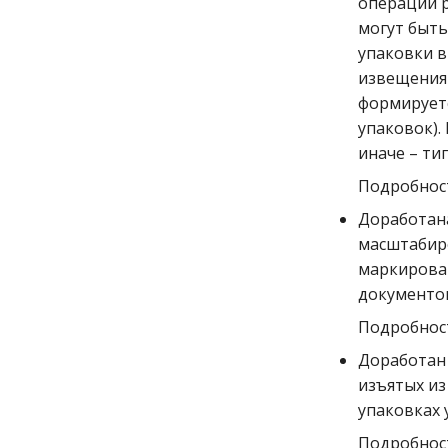
операции р
могут быть
упаковки в
извещения
формируетс
упаковок).
иначе – тип
Подробност
Доработан
масштабиро
маркирова
документов
Подробност
Доработан 
изъятых из
упаковках
Подробност