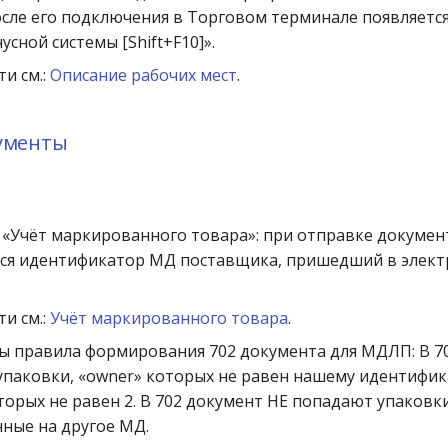
осле его подключения в Торговом терминале появляетс
усной системы [Shift+F10]».
и см.:
Описание рабочих мест
.
кументы
 «Учёт маркированного товара»: при отправке докуме
тся идентификатор МД поставщика, пришедший в элек
и см.:
Учёт маркированного товара
.
ы правила формирования 702 документа для МДЛП: В 7
паковки, «owner» которых не равен нашему идентифик
оторых не равен 2. В 702 документ НЕ попадают упаковки
ные на другое МД.