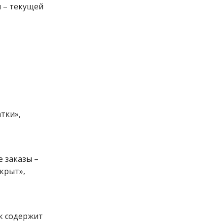
 – текущей
тки»,
 заказы –
акрыт»,
к содержит