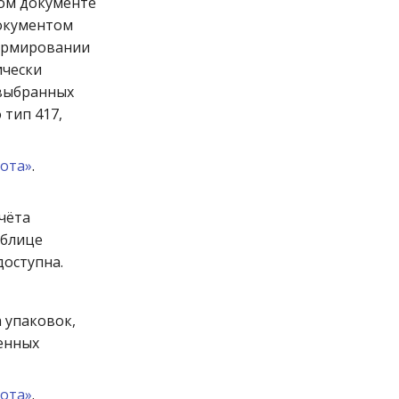
ном документе
документом
формировании
ически
 выбранных
 тип 417,
рота»
.
чёта
аблице
доступна.
 упаковок,
ленных
рота»
.