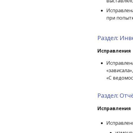
выставлялс
Исправлен
при попытк
Раздел: Ин
Исправления
Исправлена
«зависала»
«С ведомос
Раздел: Отч
Исправления
Исправлен
измене