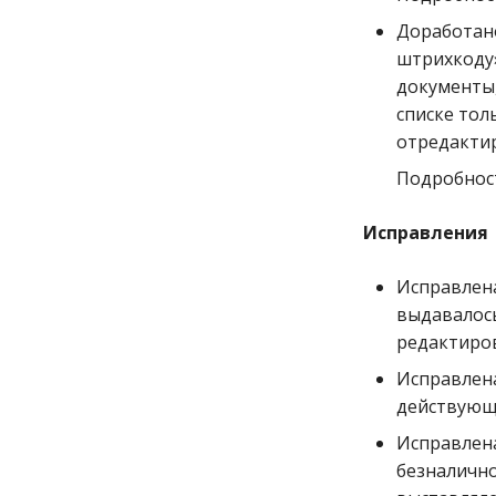
Доработано
штрихкоду»
документы,
списке тол
отредактир
Подробност
Исправления
Исправлена
выдавалось
редактиро
Исправлена
действующе
Исправлен
безналично