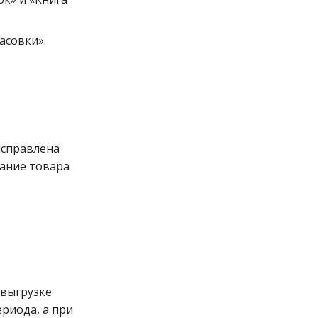
асовки».
исправлена
вание товара
 выгрузке
риода, а при