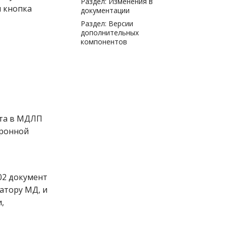
Раздел: Изменения в
я кнопка
документации
Раздел: Версии
дополнительных
компонентов
нта в МДЛП
тронной
02 документ
атору МД, и
,