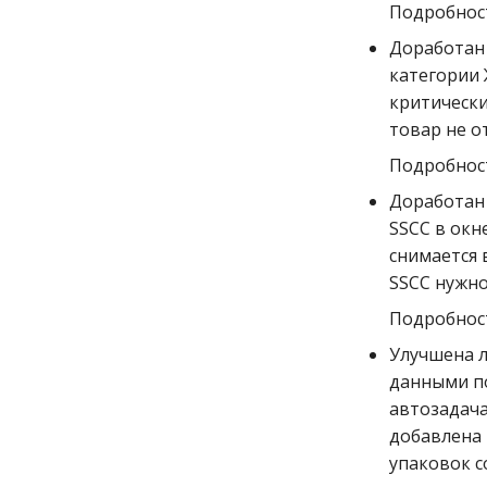
Версия nsk 2.33.0 patch 0
Подробност
Версия 2.33 (февраль 2023)
Доработан 
категории 
критически
товар не о
Подробност
Доработан
SSCC в окн
снимается 
SSCC нужно
Подробност
Улучшена 
данными по
автозадача
добавлена 
упаковок с