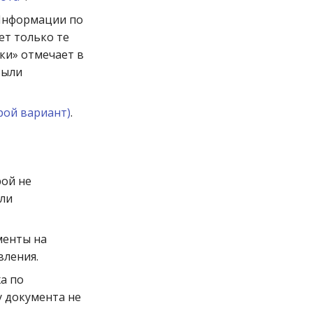
«Информации по
ет только те
ки» отмечает в
были
рой вариант)
.
рой не
или
менты на
вления.
а по
у документа не