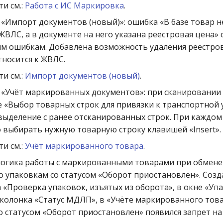
и см.:
Работа с ИС Маркировка
.
«Импорт документов (новый)»: ошибка «В базе товар н
ЖВЛС, а в документе на него указана реестровая цена» 
м ошибкам. Добавлена возможность удаления реестров
тносится к ЖВЛС.
и см.:
Импорт документов (новый)
.
 «Учёт маркированных документов»: при сканировании
е «Выбор товарных строк для привязки к транспортной 
выделение с ранее отсканированных строк. При каждо
 выбирать нужную товарную строку клавишей «Insert».
и см.:
Учёт маркированного товара
.
логика работы с маркированными товарами при обмен
 упаковкам со статусом «Оборот приостановлен». Созд
 «Проверка упаковок, изъятых из оборота», в окне «Упа
колонка «Статус МДЛП», в «Учёте маркированного това
о статусом «Оборот приостановлен» появился запрет н