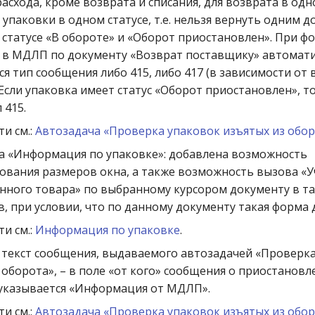
асхода, кроме возврата и списания, для возврата в од
 упаковки в одном статусе, т.е. нельзя вернуть одним 
 статусе «В обороте» и «Оборот приостановлен». При 
 в МДЛП по документу «Возврат поставщику» автомат
я тип сообщения либо 415, либо 417 (в зависимости от
 Если упаковка имеет статус «Оборот приостановлен», то
 415.
и см.:
Автозадача «Проверка упаковок изъятых из обо
а «Информация по упаковке»: добавлена возможность
вания размеров окна, а также возможность вызова «У
нного товара» по выбранному курсором документу в т
, при условии, что по данному документу такая форма 
и см.:
Информация по упаковке
.
текст сообщения, выдаваемого автозадачей «Проверка
 оборота», – в поле «от кого» сообщения о приостанов
 указывается «Информация от МДЛП».
и см.:
Автозадача «Проверка упаковок изъятых из обо