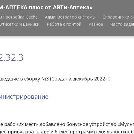
М-АПТЕКА плюс от АйТи-Аптека»
и настройка Cache
Администратор системы
Справочники с
Этикетки и ценники
Работа с почтой
Разное
Часто зад
2.32.3
едшие в сборку №3 (Создана: декабрь 2022 г.)
министрирование
е рабочих мест» добавлено бонусное устройство «Муль
е привязывать две и более программы лояльности к 