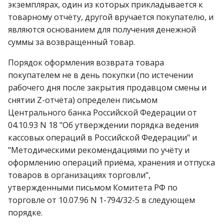
экземплярах, один из которых прикладывается к
Реестр документов
операции»
2023)
товарному отчёту, другой вручается покупателю, и
Работа с остатками
Реестр документов
Модуль «Торговые
являются основанием для получения денежной
розничного склада
технологии»
суммы за возвращенный товар.
Работа со сроками
годности
Порядок оформления возврата товара
Реестр приходов от
покупателем не в день покупки (по истечении
поставщика
Работа с фасовкой
рабочего дня после закрытия продавцом смены и
товара
снятии Z-отчёта) определен письмом
Реестр розничных цен
Центрального банка Российской Федерации от
Справочники
04.10.93 N 18 "Об утверждении порядка ведения
Справка о погрешности к
кассовых операций в Российской Федерации" и
ТО
Услуги
"Методическими рекомендациями по учёту и
оформлению операций приёма, хранения и отпуска
Статотчёт по группам
Учет кассовых операций
товаров в организациях торговли",
товара (Генератор)
утвержденными письмом Комитета РФ по
Экспорт-импорт
Формы 7-МЗ, 11-МЗ
торговле от 10.07.96 N 1-794/32-5 в следующем
данных
порядке.