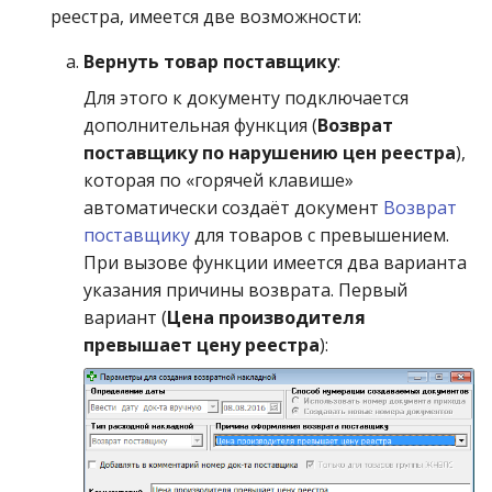
операции»
Реестр документов
2023)
реестра, имеется две возможности:
Работа с остатками
Вернуть товар поставщику
:
Модуль «Торговые
Реестр документов
технологии»
розничного склада
Работа со сроками
Для этого к документу подключается
годности
дополнительная функция (
Возврат
Реестр приходов от
поставщику по нарушению цен реестра
),
поставщика
Работа с фасовкой
которая по «горячей клавише»
товара
автоматически создаёт документ
Возврат
Реестр розничных цен
поставщику
для товаров с превышением.
Справочники
При вызове функции имеется два варианта
Справка о погрешности
указания причины возврата. Первый
ТО
Услуги
вариант (
Цена производителя
превышает цену реестра
):
Статотчёт по группам
Учет кассовых операций
товара (Генератор)
Экспорт-импорт
Формы 7-МЗ, 11-МЗ
данных