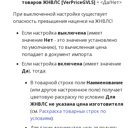
товаров ЖНВЛС [VerPriceGVLS]
= <Да/Нет>
При выключенной настройке существует
опасность превышения наценки на ЖНВЛС!
Если настройка
выключена
(имеет
значение
Нет
- это значение установлено
по умолчанию), то вычисленная цена
попадает в документ импорта.
Если настройка
включена
(имеет значение
Да
), тогда:
В товарной строке поле
Наименование
(или другое настроенное поле) получает
цветовую раскраску по условию
Для
ЖНВЛС не указана цена изготовителя
(см.
Раскраска товарных строк по
условиям
).
Для таких документов нельзя поднять