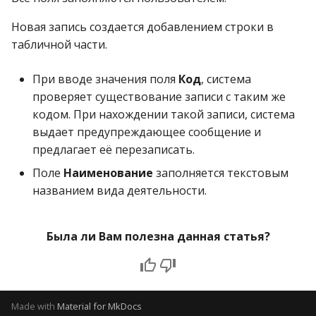
операции»
Реестр документов
2023)
Работа с остатками
Новая запись создается добавлением строки в
Модуль «Торговые
Реестр документов
табличной части.
технологии»
розничного склада
Работа со сроками
годности
При вводе значения поля
Код
, система
Реестр приходов от
проверяет существование записи с таким же
поставщика
Работа с фасовкой
кодом. При нахождении такой записи, система
товара
выдает предупреждающее сообщение и
Реестр розничных цен
предлагает её перезаписать.
Справочники
Поле
Наименование
заполняется текстовым
Справка о погрешности
названием вида деятельности.
ТО
Услуги
Статотчёт по группам
Учет кассовых операций
Была ли Вам полезна данная статья?
товара (Генератор)
Экспорт-импорт
Формы 7-МЗ, 11-МЗ
данных
Made with
Material for MkDocs