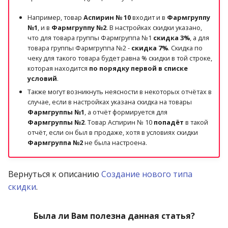
Например, товар
Аспирин № 10
входит и в
Фармгруппу
№1
, и в
Фармгруппу №2
. В настройках скидки указано,
что для товара группы Фармгруппа №1
скидка 3%
, а для
товара группы Фармгруппа №2 -
скидка 7%
. Скидка по
чеку для такого товара будет равна % скидки в той строке,
которая находится
по порядку первой в списке
условий
.
Также могут возникнуть неясности в некоторых отчётах в
случае, если в настройках указана скидка на товары
Фармгруппы №1
, а отчёт формируется для
Фармгруппы №2
. Товар Аспирин № 10
попадёт
в такой
отчёт, если он был в продаже, хотя в условиях скидки
Фармгруппа №2
не была настроена.
Вернуться к описанию
Создание нового типа
скидки
.
Была ли Вам полезна данная статья?