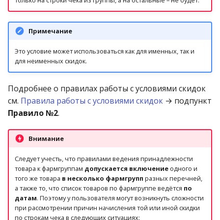
только на строки чека из группы, а на остальные – не будет.
Примечание
Это условие может использоваться как для именных, так и
для неименных скидок.
Подробнее о правилах работы с условиями скидок
см.
Правила работы с условиями скидок
→ подпункт
Правило №2
.
Внимание
Следует учесть, что правилами ведения принадлежности
товара к фармгруппам
допускается включение
одного и
того же товара
в несколько фармгрупп
разных перечней,
а также то, что список товаров по фармгруппе ведётся
по
датам
. Поэтому у пользователя могут возникнуть сложности
при рассмотрении причин начисления той или иной скидки
по строкам чека в следующих ситуациях: