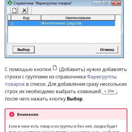
операции»
Реестр документов
2023)
Работа с остатками
Модуль «Торговые
Реестр документов
технологии»
розничного склада
Работа со сроками
годности
Реестр приходов от
поставщика
Работа с фасовкой
товара
Реестр розничных цен
Справочники
С помощью кнопки
(Добавить) нужно добавлять
Справка о погрешности
строки с группами из справочника
Фармгруппы
ТО
Услуги
товаров
в список. Для добавления сразу нескольких
строк их необходимо выбрать клавишей
,
Ins
Статотчёт по группам
Учет кассовых операций
после чего нажать кнопку
Выбор
.
товара (Генератор)
Экспорт-импорт
Внимание
Формы 7-МЗ, 11-МЗ
данных
Если в чеке есть товар и из группы и без неё, скидка будет